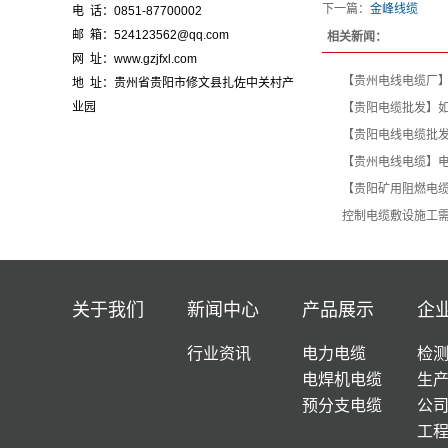
下一篇：
金峰线缆
电 话：0851-87700002
邮 箱：524123562@qq.com
相关新闻：
网 址：www.gzjfxl.com
【贵州电线电缆厂
地 址：贵州省贵阳市修文县扎佐中关村产
业园
【贵阳电缆批发】
【贵阳电线电缆批
【贵州电线电缆】
【贵阳矿用阻燃电
控制电缆敷设施工
关于我们
新闻中心
产品展示
企
行业资讯
电力电缆
检
电焊机电缆
生
预分支电缆
公
工