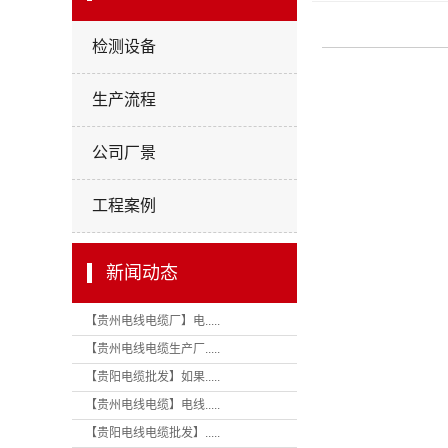
检测设备
生产流程
公司厂景
工程案例
新闻动态
【贵州电线电缆厂】电.....
【贵州电线电缆生产厂.....
【贵阳电缆批发】如果.....
【贵州电线电缆】电线.....
【贵阳电线电缆批发】.....